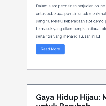
Dalam alam permainan perjudian online, 
untuk beberapa pemain untuk menikmati
uang riil. Melalui keberadaan slot dem
termasuk yang dikembangkan dibuat oleh
serta fitur yang menarik. Tulisan ini […]
Read More
Gaya Hidup Hijau: