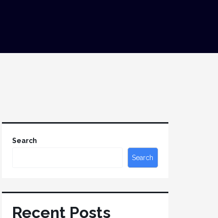
Search
Search
Recent Posts