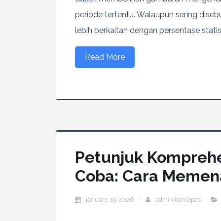
periode tertentu. Walaupun sering diseb
lebih berkaitan dengan persentase statis
Read More
Petunjuk Komprehen
Coba: Cara Memena
january 19, 2026
adminikanlepas