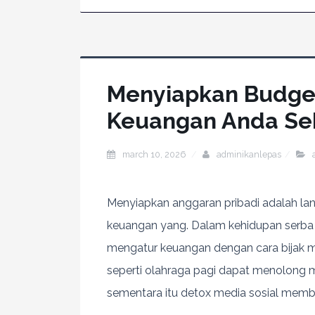
Menyiapkan Budget 
Keuangan Anda Se
march 10, 2026
adminikanlepas
Menyiapkan anggaran pribadi adalah lan
keuangan yang. Dalam kehidupan serba di
mengatur keuangan dengan cara bijak men
seperti olahraga pagi dapat menolong me
sementara itu detox media sosial membe