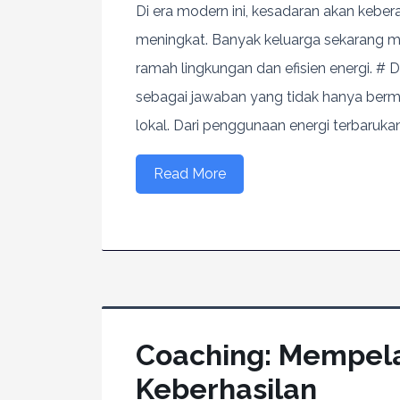
Di era modern ini, kesadaran akan keber
meningkat. Banyak keluarga sekarang 
ramah lingkungan dan efisien energi. # D
sebagai jawaban yang tidak hanya ber
lokal. Dari penggunaan energi terbarukan
Read More
Coaching: Mempela
Keberhasilan