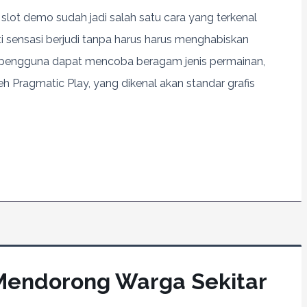
slot demo sudah jadi salah satu cara yang terkenal
 sensasi berjudi tanpa harus harus menghabiskan
o, pengguna dapat mencoba beragam jenis permainan,
 Pragmatic Play, yang dikenal akan standar grafis
 Mendorong Warga Sekitar