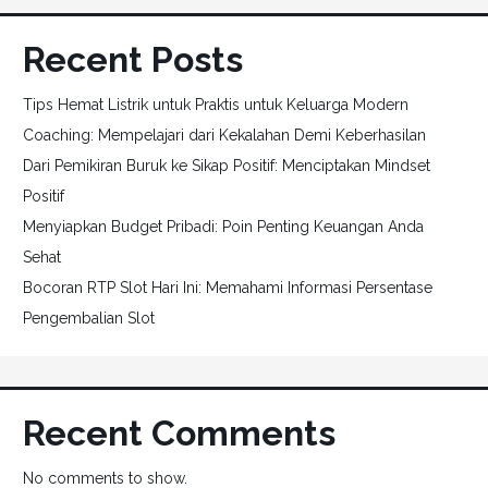
Recent Posts
Tips Hemat Listrik untuk Praktis untuk Keluarga Modern
Coaching: Mempelajari dari Kekalahan Demi Keberhasilan
Dari Pemikiran Buruk ke Sikap Positif: Menciptakan Mindset
Positif
Menyiapkan Budget Pribadi: Poin Penting Keuangan Anda
Sehat
Bocoran RTP Slot Hari Ini: Memahami Informasi Persentase
Pengembalian Slot
Recent Comments
No comments to show.