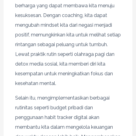
berharga yang dapat membawa kita menuju
kesuksesan. Dengan coaching, kita dapat
mengubah mindset kita dari negasi menjadi
positif, memungkinkan kita untuk melihat setiap
rintangan sebagai peluang untuk tumbuh.
Lewat praktik rutin seperti olahraga pagi dan
detox media sosial, kita memberi diri kita
kesempatan untuk meningkatkan fokus dan
kesehatan mental.
Selain itu, mengimplementasikan berbagai
rutinitas seperti budget pribadi dan
penggunaan habit tracker digital akan
membantu kita dalam mengelola keuangan