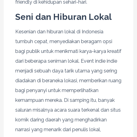
friendly di kehidupan sehari-hari.
Seni dan Hiburan Lokal
Kesenian dan hiburan lokal di Indonesia
tumbuh cepat, menyediakan beragam opsi
bagi publik untuk menikmati karya-karya kreatif
dari beberapa seniman lokal. Event indie indie
menjadi sebuah daya tarik utama yang sering
diadakan di beraneka lokasi, memberikan ruang
bagi penyanyi untuk memperlihatkan
kemampuan mereka. Di samping itu, banyak
saluran misalnya acara suara terkenal dan situs
komik daring daerah yang menghadirkan
narrasi yang menarik dari penulis lokal,