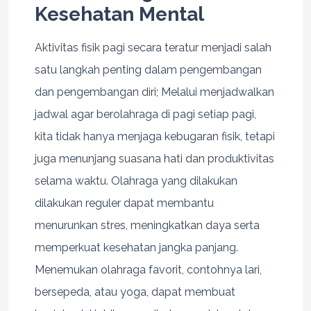
Kesehatan Mental
Aktivitas fisik pagi secara teratur menjadi salah
satu langkah penting dalam pengembangan
dan pengembangan diri; Melalui menjadwalkan
jadwal agar berolahraga di pagi setiap pagi,
kita tidak hanya menjaga kebugaran fisik, tetapi
juga menunjang suasana hati dan produktivitas
selama waktu. Olahraga yang dilakukan
dilakukan reguler dapat membantu
menurunkan stres, meningkatkan daya serta
memperkuat kesehatan jangka panjang.
Menemukan olahraga favorit, contohnya lari,
bersepeda, atau yoga, dapat membuat